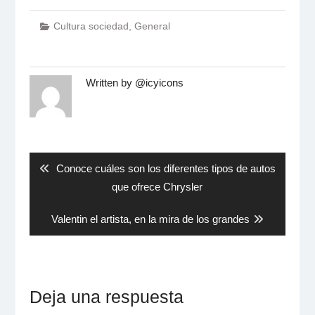
Cultura sociedad
,
General
Written by
@icyicons
Navegación
de
entradas
Previous
Conoce cuáles son los diferentes tipos de autos
post:
que ofrece Chrysler
Next
Valentin el artista, en la mira de los grandes
post:
Deja una respuesta