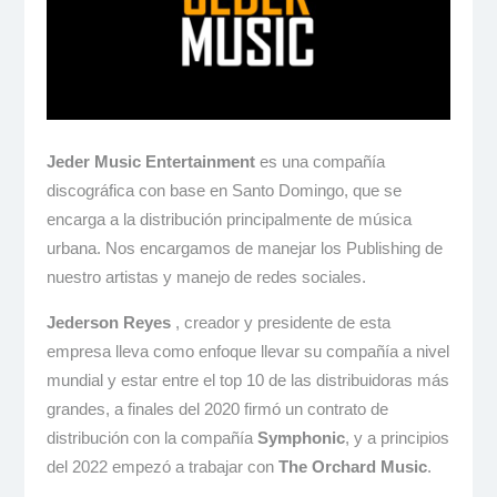
Jeder Music Entertainment
es una compañía
discográfica con base en Santo Domingo, que se
encarga a la distribución principalmente de música
urbana. Nos encargamos de manejar los Publishing de
nuestro artistas y manejo de redes sociales.
Jederson Reyes
, creador y presidente de esta
empresa lleva como enfoque llevar su compañía a nivel
mundial y estar entre el top 10 de las distribuidoras más
grandes, a finales del 2020 firmó un contrato de
distribución con la compañía
Symphonic
, y a principios
del 2022 empezó a trabajar con
The Orchard Music
.